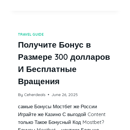
TRAVEL GUIDE
Получите Бонус в
Размере 300 долларов
И Бесплатные
Вращения
By
Ceherdeals
June 26, 2025
самые Бонусы Мостбет же России
Играйте же Казино С выгодой Content
только Такое Бонусный Код Mostbet?
Бонусы Mostbet – центики Больше