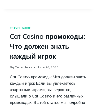
TRAVEL GUIDE
Cat Casino промокоды:
Что должен знать
каждый игрок
By
Ceherdeals
June 26, 2025
Cat Casino промокоды: Что должен знать
каждый игрок Если вы увлекаетесь
азартными играми, вы, вероятно,
слышали о Cat Casino и его различных
промокодах. В этой статье мы подробно