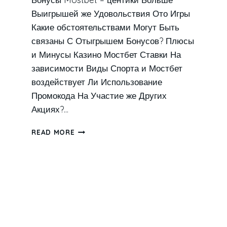
Выигрышей же Удовольствия Ото Игры
Какие обстоятельствами Могут Быть
связаны С Отыгрышем Бонусов? Плюсы
и Минусы Казино Мостбет Ставки На
зависимости Виды Спорта и Мостбет
воздействует Ли Использование
Промокода На Участие же Других
Акциях?…
READ MORE