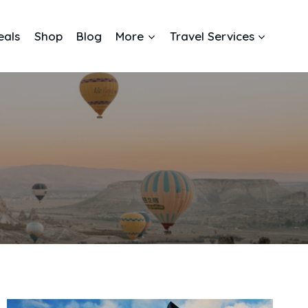
eals
Shop
Blog
More
Travel Services