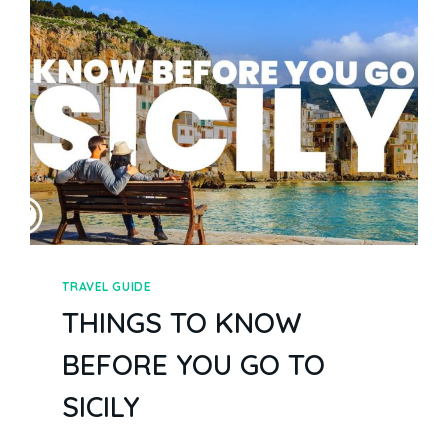
TRAVEL GUIDE
THINGS TO KNOW
BEFORE YOU GO TO
SICILY