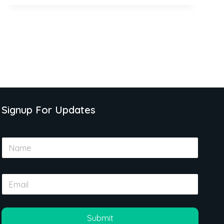
Signup For Updates
N
a
m
e
E
*
m
a
i
l
Submit