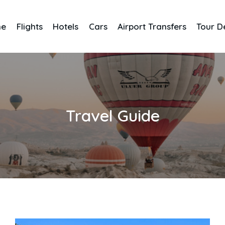
me
Flights
Hotels
Cars
Airport Transfers
Tour D
Travel Guide