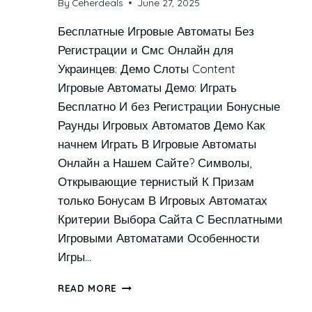
By
Ceherdeals
June 27, 2025
Бесплатные Игровые Автоматы Без
Регистрации и Смс Онлайн для
Украинцев: Демо Слоты Content
Игровые Автоматы Демо: Играть
Бесплатно И без Регистрации Бонусные
Раунды Игровых Автоматов Демо Как
начнем Играть В Игровые Автоматы
Онлайн а Нашем Сайте? Символы,
Открывающие тернистый К Призам
только Бонусам В Игровых Автоматах
Критерии Выбора Сайта С Бесплатными
Игровыми Автоматами Особенности
Игры…
READ MORE