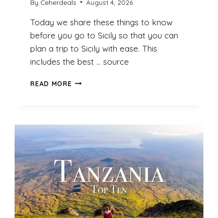
By
Ceherdeals
August 4, 2026
Today we share these things to know
before you go to Sicily so that you can
plan a trip to Sicily with ease. This
includes the best … source
READ MORE