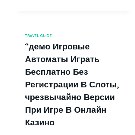
TRAVEL GUIDE
“демо Игровые
Автоматы Играть
Бесплатно Без
Регистрации В Слоты,
чрезвычайно Версии
При Игре В Онлайн
Казино