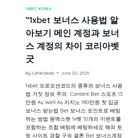
1XBET KOREA
“1xbet 보너스 사용법 알
아보기 메인 계정과 보너
스 계정의 차이 코리아벳
굿
By
Ceherdeals
June 20, 2025
1xbet 프로모션코드의 종류와 보너스 사용
법 거짓 정보 주의 ️ Content Bet 스포츠 13
만원 As Well As 카지노 180만원 첫 입금
보너스 받는법 Bet 보너스 포인트로 배팅
하는 방법 원엑스벳 1x벳 10개의 이벤트를
포함하는 조합 베팅에 베팅하세요 해외 토
토 사이트 경찰 구속 결론 Bet 보너스계정