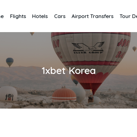
me
Flights
Hotels
Cars
Airport Transfers
Tour D
1xbet Korea