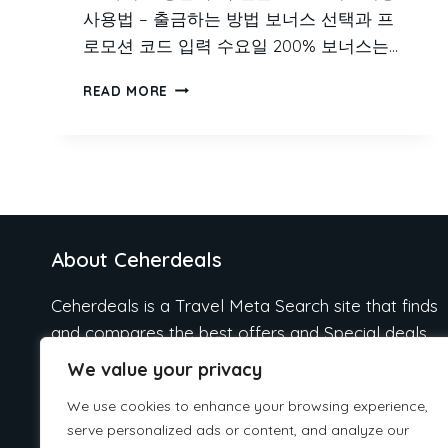
사용법 – 출금하는 방법 보너스 선택과 프
로모션 코드 입력 수요일 200% 보너스는…
READ MORE
About Ceherdeals
Ceherdeals is a Travel Meta Search site that finds
and compares the best offers and Special deals
on Hotels, Flights, Cruises, Car Rental, Taxi,
We value your privacy
Transfers, Tours, Bike Rental, Activities, Concert,
We use cookies to enhance your browsing experience,
Sports, and Theater Tickets. Ceherdeals
serve personalized ads or content, and analyze our
welcomes you to discover our best experience.