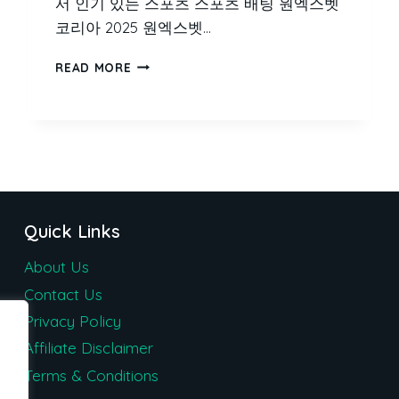
서 인기 있는 스포츠 스포츠 배팅 원엑스벳
코리아 2025 원엑스벳…
READ MORE
Quick Links
About Us
Contact Us
Privacy Policy
Affiliate Disclaimer
Terms & Conditions